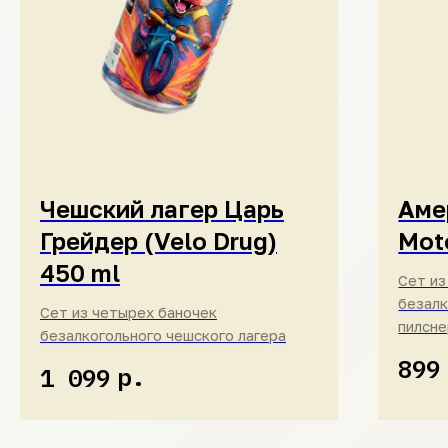
Чешский лагер Царь
Аме
Грейдер (Velo Drug)
Mot
450 ml
Сет из
безалк
Сет из четырех баночек
пилсне
безалкогольного чешского лагера
899
р.
1 099