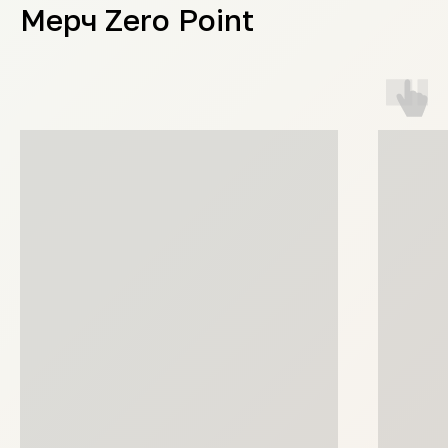
Мерч Zero Point
Zero Point
Brewing Co
© 2020-
2026
ZERO POINT
МАГАЗИН
Контакты
Заказать
О Zero Point
Подарочные карты
Журнал
Мерч
Вакансии
Доставка и оплата
ДЛЯ БИЗНЕСА
СОЦСЕТИ
Выбрать
TELEGRAM