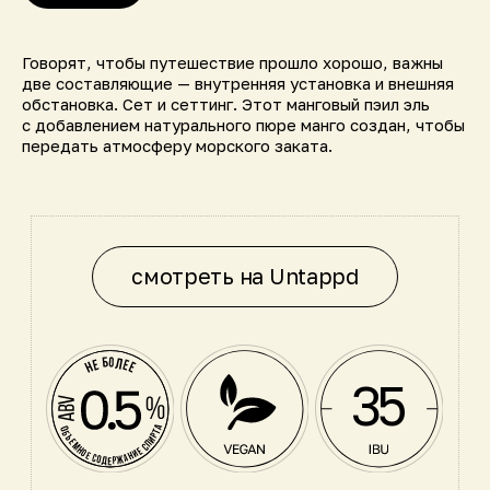
35
Говорят, чтобы путешествие прошло хорошо, важны
две составляющие — внутренняя установка и внешняя
обстановка. Сет и сеттинг. Этот манговый пэил эль
с добавлением натурального пюре манго создан, чтобы
Ale
СТИЛЬ
передать атмосферу морского заката.
Pale Ale, Wheat & Cara Red
СОЛОД
Citra, Bravo
ХМЕЛЬ
СОСТАВ
Вода, светлый солод,
хмель, дрожжи,
натуральный сок манго
4.5 г
УГЛЕВОДЫ
18 ккал
КАЛОРИИ
0 г
БЕЛКИ
35
IBU