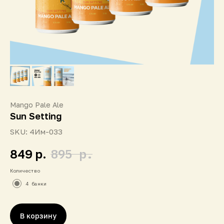
Mango Pale Ale
Sun Setting
SKU:
4Им-033
895
р.
849
р.
Количество
4 банки
смотреть на Untappd
В корзину