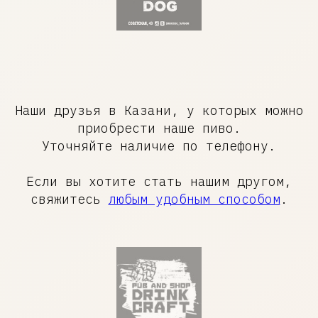
Zero Point
Brewing Co
© 2020-
2026
Наши друзья в Казани, у которых можно
ZERO POINT
МАГАЗИН
приобрести наше пиво.
Уточняйте наличие по телефону.
Контакты
Заказать
О Zero Point
Подарочные карты
Если вы хотите стать нашим другом,
Журнал
Мерч
свяжитесь
любым удобным способом
.
Вакансии
Доставка и оплата
ДЛЯ БИЗНЕСА
СОЦСЕТИ