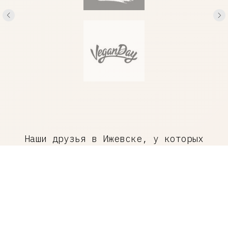
Выбрать
TELEGRAM
дистрибьютора
ВКОНТАКТЕ
Стать партнером
INSTAGRAM
Задать вопрос
sales@zerobrew.ru
Политика обработки персональных данных
Наши друзья в Ижевске, у которых
можно приобрести наше пиво.
Уточняйте наличие по телефону.
Если вы хотите стать нашим другом,
свяжитесь
любым удобным способом
.